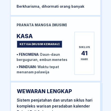
Berkharisma, dihormati orang banyak
PRANATA MANGSA (MUSIM)
KASA
KETIGA (MUSIM KEMARAU)
SIKLUS
41
• FENOMENA:
Daun-daun
HARI
berguguran, embun menetes
• PANDUAN:
Waktu tepat
menanam palawija
WEWARAN LENGKAP
Sistem penjatahan dan urutan siklus hari
kompleks warisan peradaban kalender