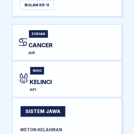
BULAN KE-0
ZODIAK
♋
CANCER
AIR
SHIO
🐰
KELINCI
API
SISTEM JAWA
WETON KELAHIRAN