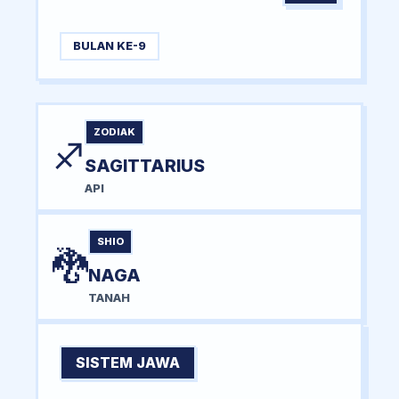
BULAN KE-9
ZODIAK
♐
SAGITTARIUS
API
SHIO
🐉
NAGA
TANAH
SISTEM JAWA