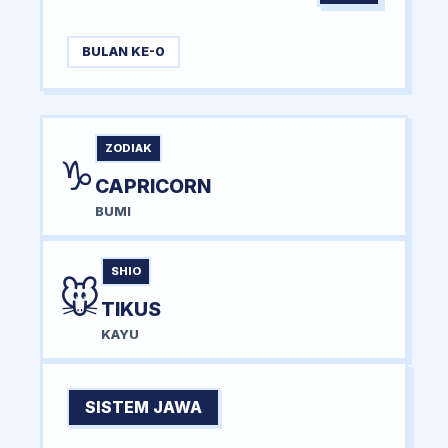
BULAN KE-0
ZODIAK
♑
CAPRICORN
BUMI
SHIO
🐭
TIKUS
KAYU
SISTEM JAWA