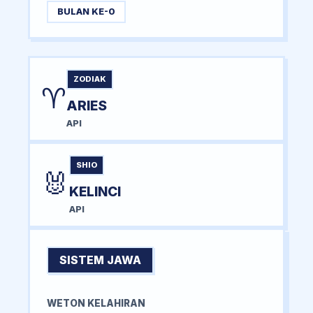
BULAN KE-0
ZODIAK
♈
ARIES
API
SHIO
🐰
KELINCI
API
SISTEM JAWA
WETON KELAHIRAN