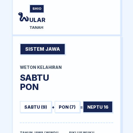
SHIO
🐍
ULAR
TANAH
SISTEM JAWA
WETON KELAHIRAN
SABTU
PON
SABTU (9)
+
PON (7)
=
NEPTU 16
TAHUN JAWA / WINDU
SIKLUS WUKU