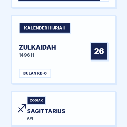
KALENDER HIJRIAH
ZULKAIDAH
26
1496 H
BULAN KE-0
ZODIAK
♐
SAGITTARIUS
API