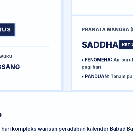
TU 8
PRANATA MANGSA (
SADDHA
KETI
 WUKU
• FENOMENA:
Air surut
GSANG
pagi hari
• PANDUAN:
Tanam pal
P
s hari kompleks warisan peradaban kalender Babad Bal