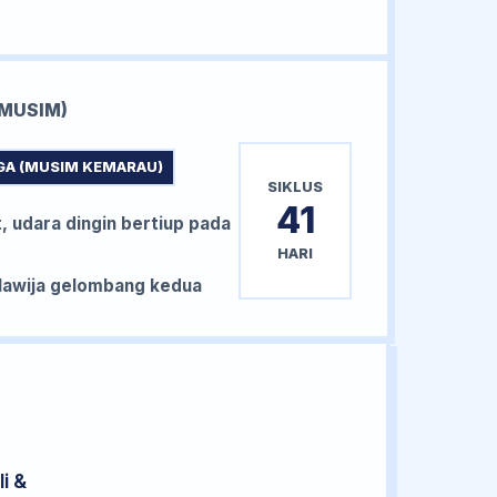
MUSIM)
GA (MUSIM KEMARAU)
SIKLUS
41
, udara dingin bertiup pada
HARI
awija gelombang kedua
i &