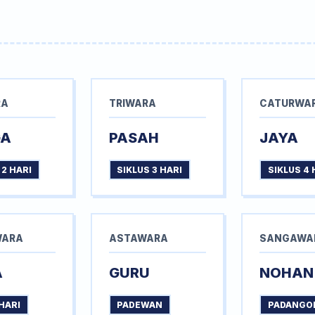
RA
TRIWARA
CATURWA
GA
PASAH
JAYA
 2 HARI
SIKLUS 3 HARI
SIKLUS 4 
WARA
ASTAWARA
SANGAWA
A
GURU
NOHAN
HARI
PADEWAN
PADANGO