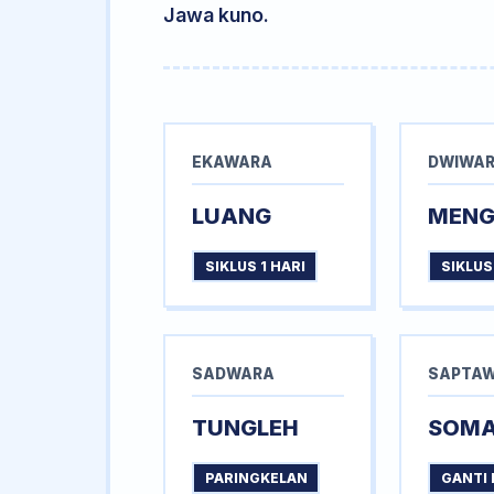
Jawa kuno.
EKAWARA
DWIWA
LUANG
MEN
SIKLUS 1 HARI
SIKLUS
SADWARA
SAPTA
TUNGLEH
SOM
PARINGKELAN
GANTI 