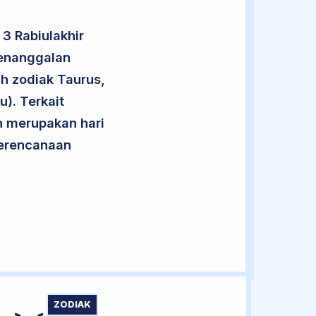
3 Rabiulakhir
penanggalan
uh zodiak Taurus,
). Terkait
an merupakan hari
 perencanaan
ZODIAK