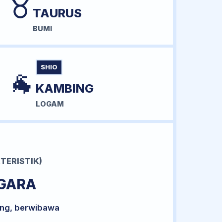
♉
TAURUS
BUMI
SHIO
🐐
KAMBING
LOGAM
TERISTIK)
GARA
ong, berwibawa