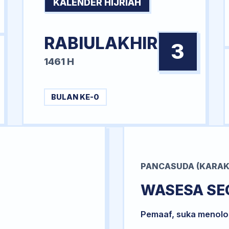
KALENDER HIJRIAH
RABIULAKHIR
3
1461 H
BULAN KE-0
PANCASUDA (KARAK
WASESA SE
Pemaaf, suka menol