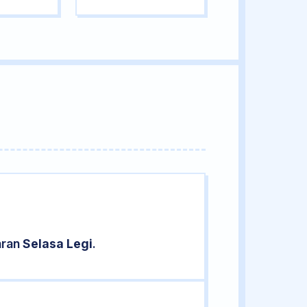
aran
Selasa Legi
.