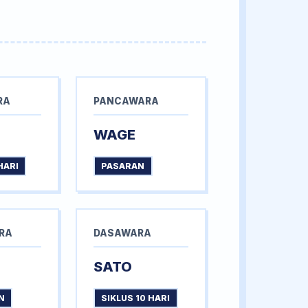
RA
PANCAWARA
WAGE
HARI
PASARAN
RA
DASAWARA
SATO
N
SIKLUS 10 HARI