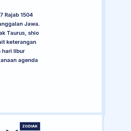
17 Rajab 1504
nanggalan Jawa.
ak Taurus, shio
it keterangan
hari libur
encanaan agenda
ZODIAK