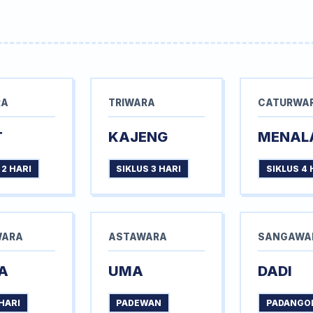
RA
TRIWARA
CATURWA
T
KAJENG
MENAL
 2 HARI
SIKLUS 3 HARI
SIKLUS 4 
WARA
ASTAWARA
SANGAWA
A
UMA
DADI
HARI
PADEWAN
PADANGO