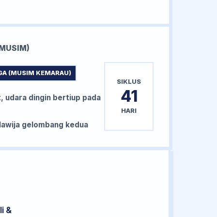
MUSIM)
GA (MUSIM KEMARAU)
SIKLUS
41
, udara dingin bertiup pada
HARI
awija gelombang kedua
i &