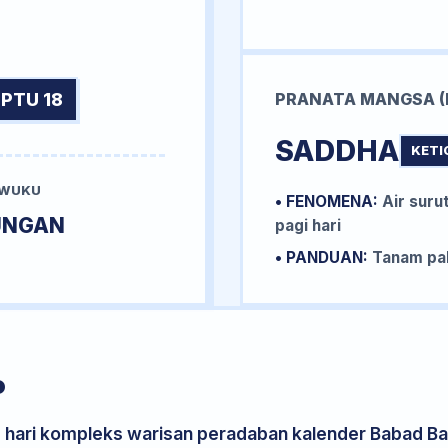
PTU 18
PRANATA MANGSA (
SADDHA
KETI
 WUKU
• FENOMENA:
Air surut
UNGAN
pagi hari
• PANDUAN:
Tanam pal
P
s hari kompleks warisan peradaban kalender Babad Bal