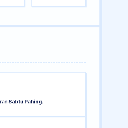
aran
Sabtu Pahing
.