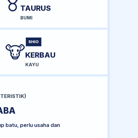
♉
TAURUS
BUMI
SHIO
🐮
KERBAU
KAYU
TERISTIK)
ABA
up batu, perlu usaha dan