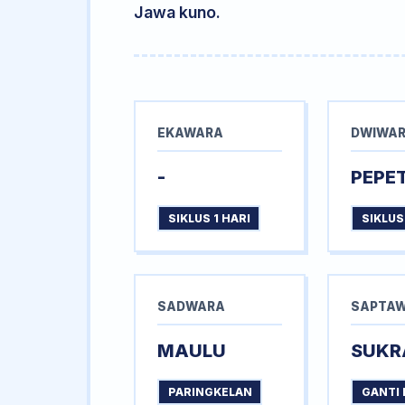
Jawa kuno.
EKAWARA
DWIWA
-
PEPE
SIKLUS 1 HARI
SIKLUS
SADWARA
SAPTA
MAULU
SUKR
PARINGKELAN
GANTI 