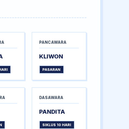
RA
PANCAWARA
A
KLIWON
HARI
PASARAN
RA
DASAWARA
PANDITA
N
SIKLUS 10 HARI