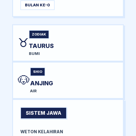
BULAN KE-0
ZODIAK
♉
TAURUS
BUMI
SHIO
🐶
ANJING
AIR
SISTEM JAWA
WETON KELAHIRAN