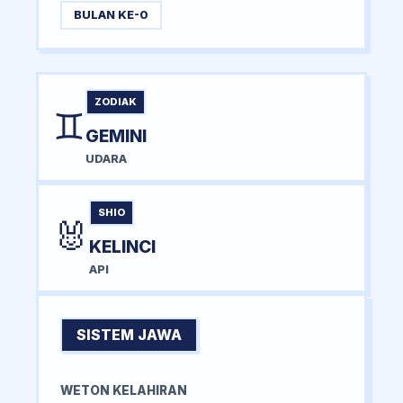
BULAN KE-0
ZODIAK
♊
GEMINI
UDARA
SHIO
🐰
KELINCI
API
SISTEM JAWA
WETON KELAHIRAN