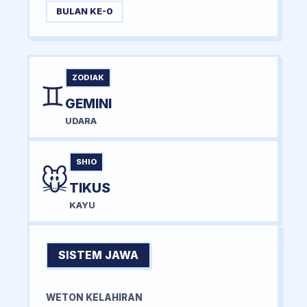
BULAN KE-0
ZODIAK
♊
GEMINI
UDARA
SHIO
🐭
TIKUS
KAYU
SISTEM JAWA
WETON KELAHIRAN