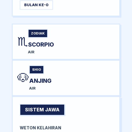
BULAN KE-0
ZODIAK
♏
SCORPIO
AIR
SHIO
🐶
ANJING
AIR
SISTEM JAWA
WETON KELAHIRAN