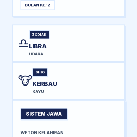
BULAN KE-2
ZODIAK
♎
LIBRA
UDARA
SHIO
🐮
KERBAU
KAYU
SISTEM JAWA
WETON KELAHIRAN