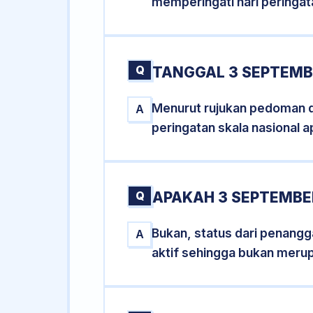
memperingati hari peringat
Q
TANGGAL 3 SEPTEMB
Menurut rujukan pedoman dar
A
peringatan skala nasional a
Q
APAKAH 3 SEPTEMBE
Bukan, status dari penangga
A
aktif sehingga bukan meru