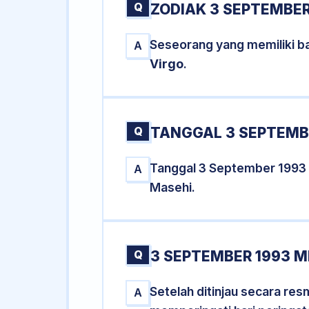
Q
ZODIAK 3 SEPTEMBER
Seseorang yang memiliki ba
A
Virgo
.
Q
TANGGAL 3 SEPTEMBE
Tanggal 3 September 1993
A
Masehi.
Q
3 SEPTEMBER 1993 M
Setelah ditinjau secara re
A