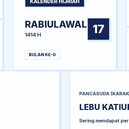
KALENDER HIJRIAH
RABIULAWAL
17
1414 H
BULAN KE-0
PANCASUDA (KARAK
LEBU KATIU
Sering mendapat per