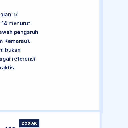
alan 17
u 14 menurut
 bawah pengaruh
im Kemarau).
ini bukan
agai referensi
aktis.
ZODIAK