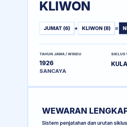
KLIWON
JUMAT (6)
+
KLIWON (8)
=
N
TAHUN JAWA / WINDU
SIKLUS
1926
KUL
SANCAYA
WEWARAN LENGKA
Sistem penjatahan dan urutan siklu