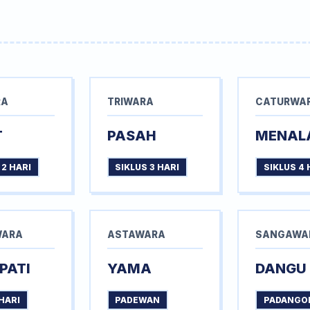
RA
TRIWARA
CATURWA
T
PASAH
MENAL
 2 HARI
SIKLUS 3 HARI
SIKLUS 4 
WARA
ASTAWARA
SANGAWA
PATI
YAMA
DANGU
HARI
PADEWAN
PADANGO