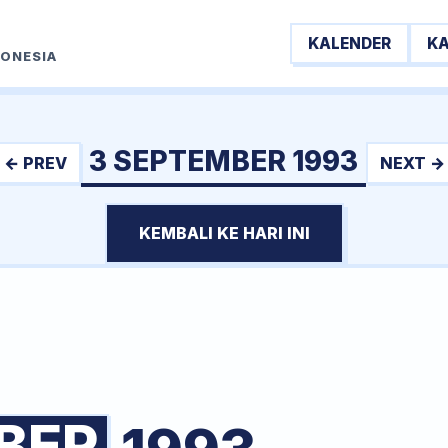
KALENDER
K
DONESIA
3 SEPTEMBER 1993
← PREV
NEXT →
KEMBALI KE HARI INI
BER