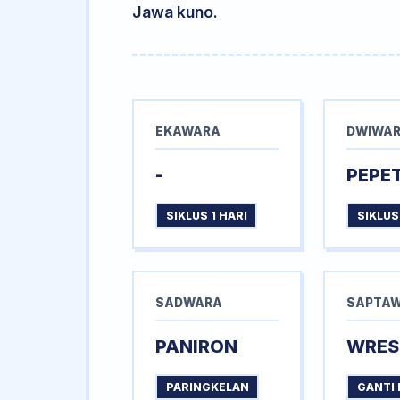
Jawa kuno.
EKAWARA
DWIWA
-
PEPE
SIKLUS 1 HARI
SIKLUS
SADWARA
SAPTA
PANIRON
WRES
PARINGKELAN
GANTI 