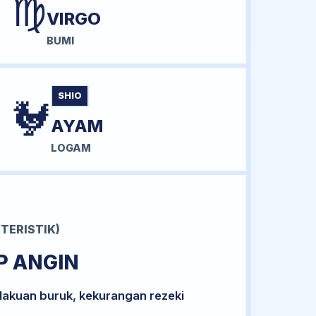
♍
VIRGO
BUMI
SHIO
🐓
AYAM
LOGAM
TERISTIK)
P ANGIN
lakuan buruk, kekurangan rezeki