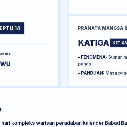
EPTU 14
PRANATA MANGSA (
KATIGA
KETIGA
 WUKU
• FENOMENA:
Sumur me
AWU
panas
• PANDUAN:
Masa pane
P
s hari kompleks warisan peradaban kalender Babad Bal