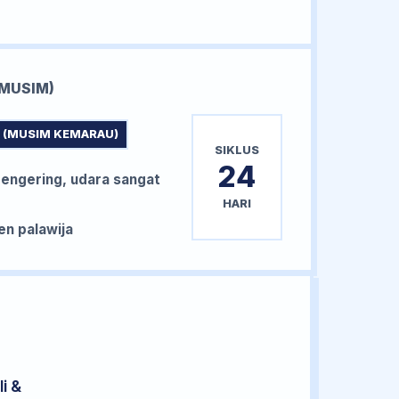
MUSIM)
 (MUSIM KEMARAU)
SIKLUS
24
ngering, udara sangat
HARI
n palawija
i &