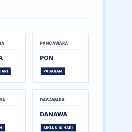
RA
PANCAWARA
A
PON
HARI
PASARAN
RA
DASAWARA
DANAWA
N
SIKLUS 10 HARI