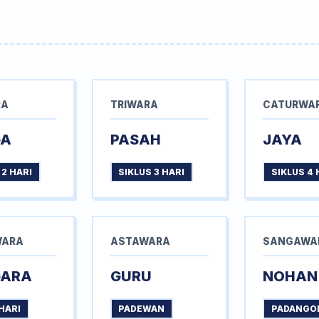
RA
TRIWARA
CATURWA
GA
PASAH
JAYA
 2 HARI
SIKLUS 3 HARI
SIKLUS 4 
WARA
ASTAWARA
SANGAWA
GARA
GURU
NOHAN
HARI
PADEWAN
PADANGO