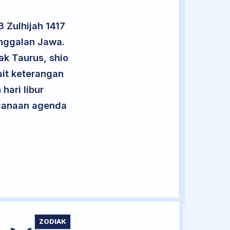
 Zulhijah 1417
anggalan Jawa.
ak Taurus, shio
it keterangan
hari libur
encanaan agenda
ZODIAK