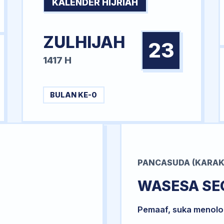
KALENDER HIJRIAH
ZULHIJAH
23
1417 H
BULAN KE-0
PANCASUDA (KARAK
WASESA SE
Pemaaf, suka menol