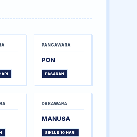
RA
PANCAWARA
PON
HARI
PASARAN
RA
DASAWARA
MANUSA
N
SIKLUS 10 HARI