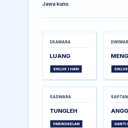
Jawa kuno.
EKAWARA
DWIWA
LUANG
MEN
SIKLUS 1 HARI
SIKLUS
SADWARA
SAPTA
TUNGLEH
ANG
PARINGKELAN
GANTI 