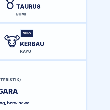
♉
TAURUS
BUMI
SHIO
🐮
KERBAU
KAYU
TERISTIK)
GARA
ong, berwibawa