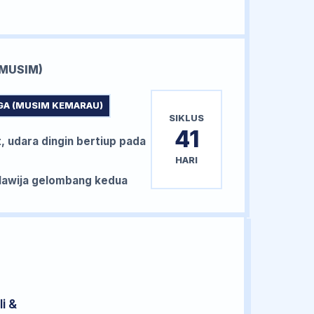
MUSIM)
GA (MUSIM KEMARAU)
SIKLUS
41
, udara dingin bertiup pada
HARI
awija gelombang kedua
i &