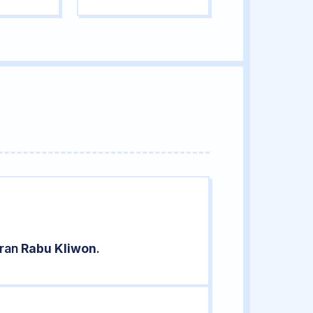
aran
Rabu Kliwon
.