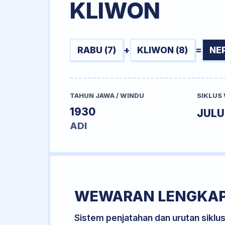
KLIWON
RABU (7)
+
KLIWON (8)
=
NE
TAHUN JAWA / WINDU
SIKLUS
1930
JUL
ADI
WEWARAN LENGKA
Sistem penjatahan dan urutan siklu