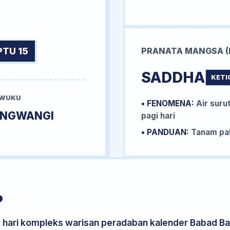
PTU 15
PRANATA MANGSA (
SADDHA
KETI
 WUKU
• FENOMENA:
Air surut
UNGWANGI
pagi hari
• PANDUAN:
Tanam pal
P
s hari kompleks warisan peradaban kalender Babad Bal