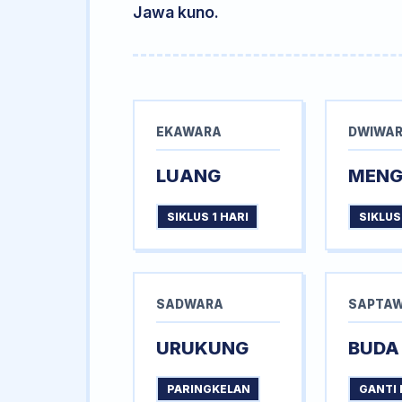
Jawa kuno.
EKAWARA
DWIWA
LUANG
MEN
SIKLUS 1 HARI
SIKLUS
SADWARA
SAPTA
URUKUNG
BUDA
PARINGKELAN
GANTI 