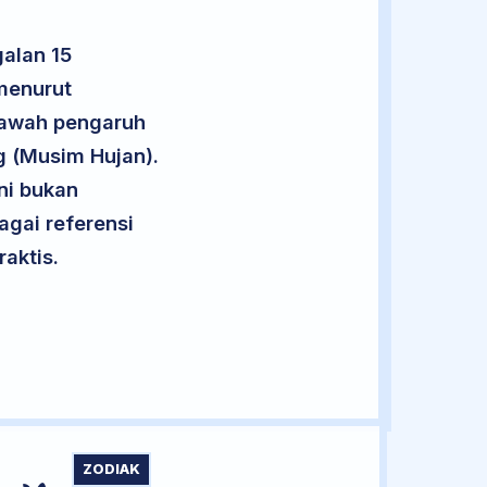
alan 15
menurut
 bawah pengaruh
g (Musim Hujan).
ini bukan
agai referensi
aktis.
ZODIAK