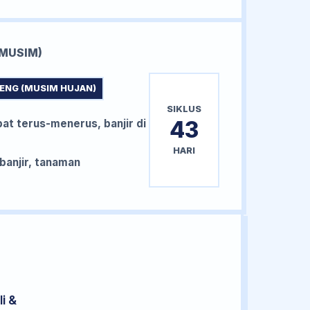
MUSIM)
ENG (MUSIM HUJAN)
SIKLUS
43
bat terus-menerus, banjir di
HARI
anjir, tanaman
i &