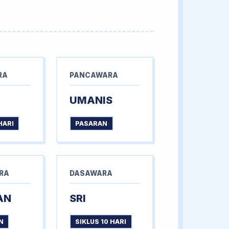
RA
PANCAWARA
UMANIS
HARI
PASARAN
RA
DASAWARA
AN
SRI
N
SIKLUS 10 HARI