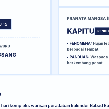
PRANATA MANGSA (
 15
KAPITU
RENDH
• FENOMENA:
Hujan le
 WUKU
berbagai tempat
GSANG
• PANDUAN:
Waspada b
berkembang pesat
P
s hari kompleks warisan peradaban kalender Babad Bal