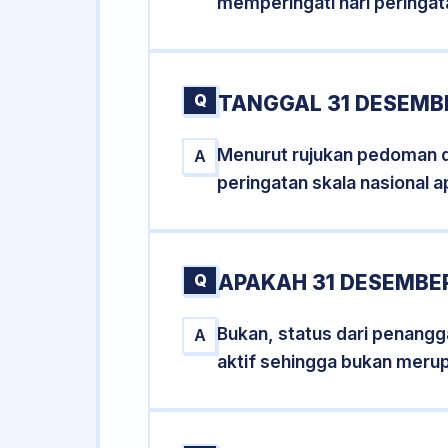
memperingati hari peringat
Q
TANGGAL 31 DESEMB
Menurut rujukan pedoman dar
A
peringatan skala nasional a
Q
APAKAH 31 DESEMBE
Bukan, status dari penangga
A
aktif sehingga bukan meru