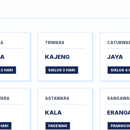
RA
TRIWARA
CATURWA
GA
KAJENG
JAYA
 2 HARI
SIKLUS 3 HARI
SIKLUS 4 
WARA
ASTAWARA
SANGAWA
KALA
ERANG
HARI
PADEWAN
PADANGO