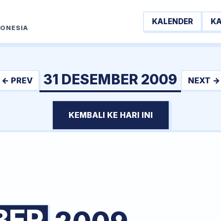
KALENDER
K
DONESIA
31 DESEMBER 2009
← PREV
NEXT →
KEMBALI KE HARI INI
BER