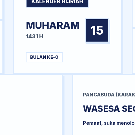
KALENDER HIJRIAH
MUHARAM
15
1431 H
BULAN KE-0
PANCASUDA (KARAK
WASESA SE
Pemaaf, suka menol