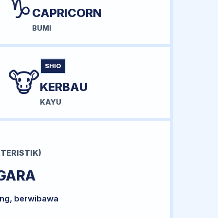
♑
CAPRICORN
BUMI
SHIO
🐮
KERBAU
KAYU
TERISTIK)
GARA
ong, berwibawa