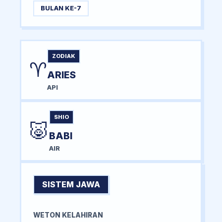
BULAN KE-7
ZODIAK
♈
ARIES
API
SHIO
🐷
BABI
AIR
SISTEM JAWA
WETON KELAHIRAN