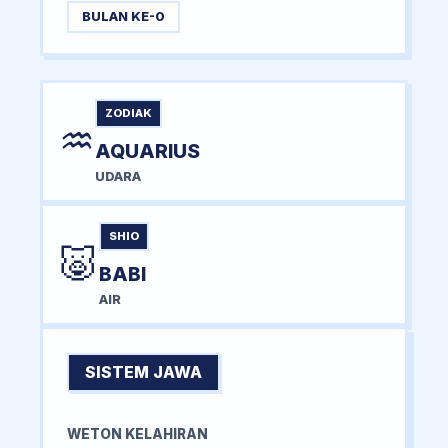
BULAN KE-0
ZODIAK
♒
AQUARIUS
UDARA
SHIO
🐷
BABI
AIR
SISTEM JAWA
WETON KELAHIRAN