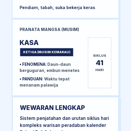
Pendiam, tabah, suka bekerja keras
PRANATA MANGSA (MUSIM)
KASA
KETIGA (MUSIM KEMARAU)
SIKLUS
41
• FENOMENA:
Daun-daun
HARI
berguguran, embun menetes
• PANDUAN:
Waktu tepat
menanam palawija
WEWARAN LENGKAP
Sistem penjatahan dan urutan siklus hari
kompleks warisan peradaban kalender