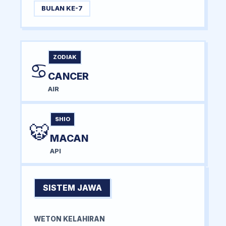
BULAN KE-7
ZODIAK
♋
CANCER
AIR
SHIO
🐯
MACAN
API
SISTEM JAWA
WETON KELAHIRAN