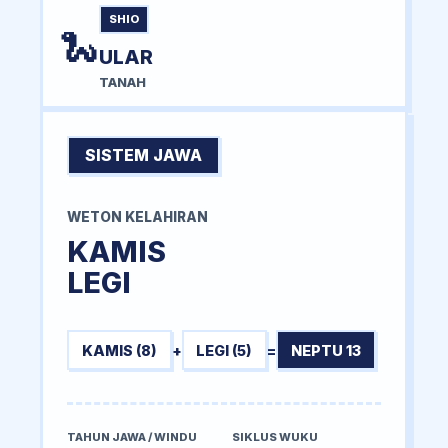
SHIO
🐍
ULAR
TANAH
SISTEM JAWA
WETON KELAHIRAN
KAMIS
LEGI
KAMIS (8)
+
LEGI (5)
=
NEPTU 13
TAHUN JAWA / WINDU
SIKLUS WUKU