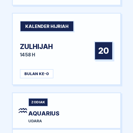
KALENDER HIJRIAH
ZULHIJAH
20
1458 H
BULAN KE-0
ZODIAK
♒
AQUARIUS
UDARA