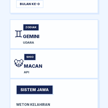
BULAN KE-0
ZODIAK
♊
GEMINI
UDARA
SHIO
🐯
MACAN
API
SISTEM JAWA
WETON KELAHIRAN