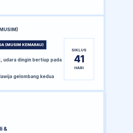
MUSIM)
GA (MUSIM KEMARAU)
SIKLUS
41
, udara dingin bertiup pada
HARI
awija gelombang kedua
i &