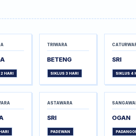
RA
TRIWARA
CATURWA
GA
BETENG
SRI
 2 HARI
SIKLUS 3 HARI
SIKLUS 4 
WARA
ASTAWARA
SANGAWA
A
SRI
OGAN
HARI
PADEWAN
PADANGO