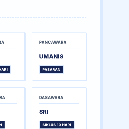
RA
PANCAWARA
UMANIS
HARI
PASARAN
RA
DASAWARA
SRI
N
SIKLUS 10 HARI