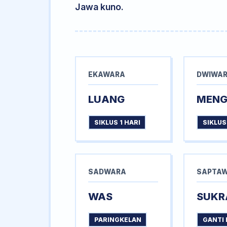
Jawa kuno.
EKAWARA
DWIWA
LUANG
MEN
SIKLUS 1 HARI
SIKLUS
SADWARA
SAPTA
WAS
SUKR
PARINGKELAN
GANTI 