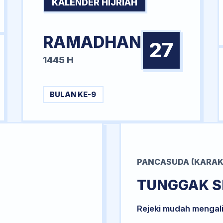
KALENDER HIJRIAH
RAMADHAN
27
1445 H
BULAN KE-9
PANCASUDA (KARAK
TUNGGAK S
Rejeki mudah mengal