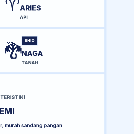
♈
ARIES
API
SHIO
🐉
NAGA
TANAH
TERISTIK)
EMI
ir, murah sandang pangan