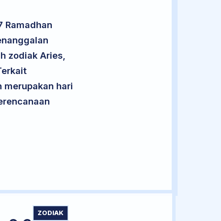
 27 Ramadhan
penanggalan
h zodiak Aries,
erkait
an merupakan hari
 perencanaan
ZODIAK