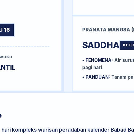
U 16
PRANATA MANGSA (
SADDHA
KETI
 WUKU
• FENOMENA:
Air surut
NTIL
pagi hari
• PANDUAN:
Tanam pal
P
s hari kompleks warisan peradaban kalender Babad Bal