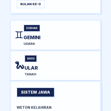
BULAN KE-0
ZODIAK
♊
GEMINI
UDARA
SHIO
🐍
ULAR
TANAH
SISTEM JAWA
WETON KELAHIRAN