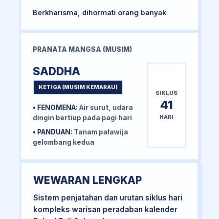
Berkharisma, dihormati orang banyak
PRANATA MANGSA (MUSIM)
SADDHA
KETIGA (MUSIM KEMARAU)
SIKLUS
41
• FENOMENA:
Air surut, udara
HARI
dingin bertiup pada pagi hari
• PANDUAN:
Tanam palawija
gelombang kedua
WEWARAN LENGKAP
Sistem penjatahan dan urutan siklus hari
kompleks warisan peradaban kalender