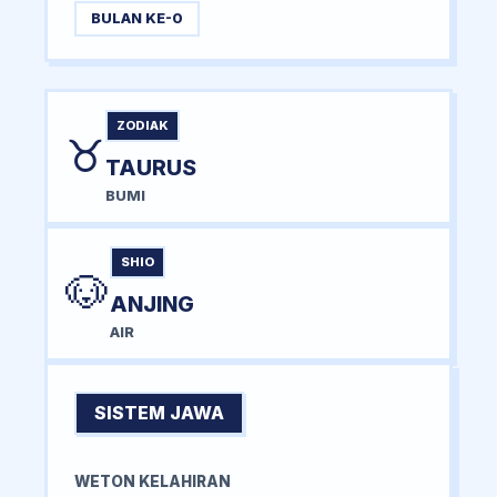
BULAN KE-0
ZODIAK
♉
TAURUS
BUMI
SHIO
🐶
ANJING
AIR
SISTEM JAWA
WETON KELAHIRAN