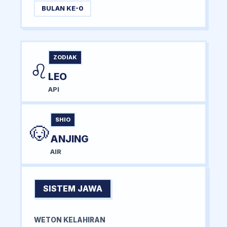
BULAN KE-0
ZODIAK
♌
LEO
API
SHIO
🐶
ANJING
AIR
SISTEM JAWA
WETON KELAHIRAN