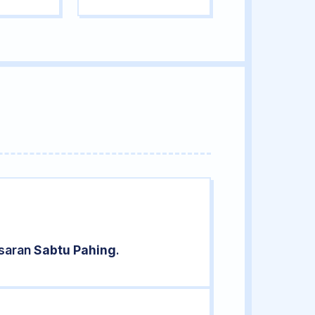
asaran
Sabtu Pahing
.