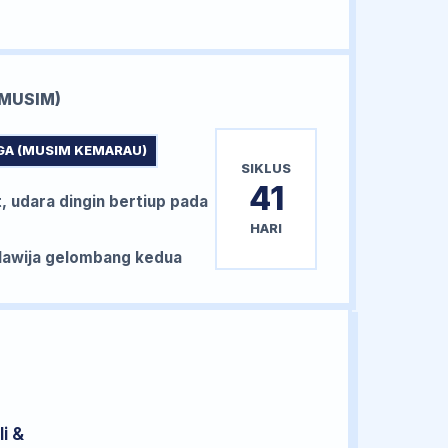
MUSIM)
GA (MUSIM KEMARAU)
SIKLUS
41
, udara dingin bertiup pada
HARI
awija gelombang kedua
i &