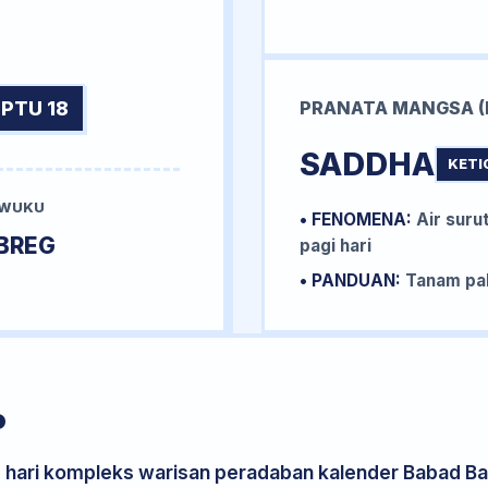
PTU 18
PRANATA MANGSA (
SADDHA
KETI
 WUKU
• FENOMENA:
Air surut
BREG
pagi hari
• PANDUAN:
Tanam pal
P
s hari kompleks warisan peradaban kalender Babad Bal