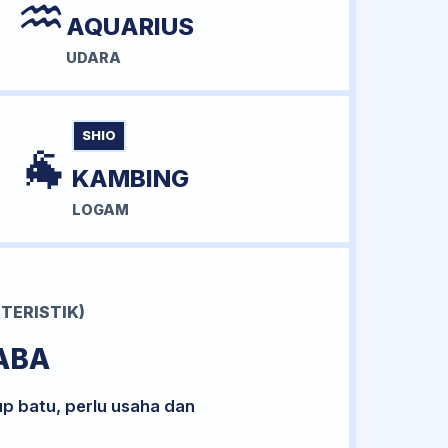
♒
AQUARIUS
UDARA
SHIO
🐐
KAMBING
LOGAM
TERISTIK)
ABA
up batu, perlu usaha dan