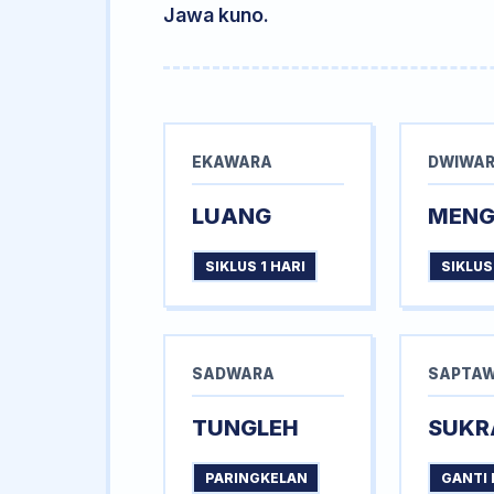
Jawa kuno.
EKAWARA
DWIWA
LUANG
MEN
SIKLUS 1 HARI
SIKLUS
SADWARA
SAPTA
TUNGLEH
SUKR
PARINGKELAN
GANTI 