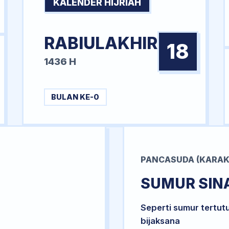
KALENDER HIJRIAH
RABIULAKHIR
18
1436 H
BULAN KE-0
PANCASUDA (KARAK
SUMUR SIN
Seperti sumur tertut
bijaksana