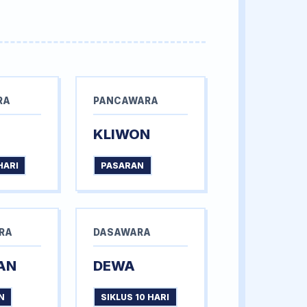
RA
PANCAWARA
KLIWON
HARI
PASARAN
RA
DASAWARA
AN
DEWA
N
SIKLUS 10 HARI