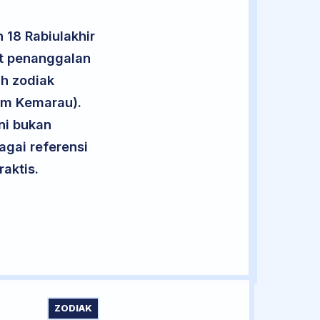
 18 Rabiulakhir
ut penanggalan
uh zodiak
im Kemarau).
ini bukan
agai referensi
aktis.
ZODIAK