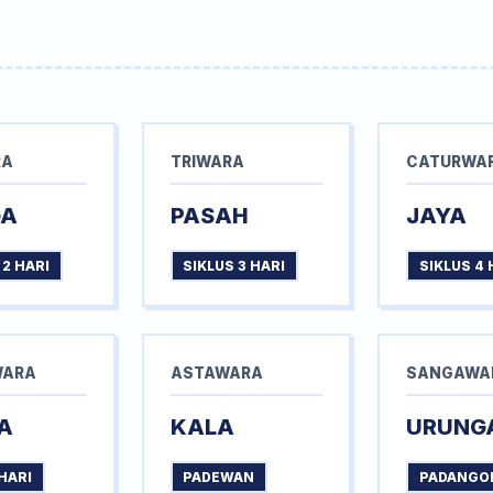
RA
TRIWARA
CATURWA
GA
PASAH
JAYA
 2 HARI
SIKLUS 3 HARI
SIKLUS 4 
WARA
ASTAWARA
SANGAWA
A
KALA
URUNG
HARI
PADEWAN
PADANGO