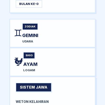
BULAN KE-0
ZODIAK
♊
GEMINI
UDARA
SHIO
🐓
AYAM
LOGAM
SISTEM JAWA
WETON KELAHIRAN