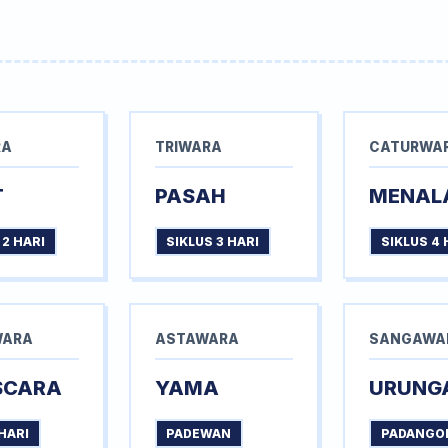
RA
TRIWARA
CATURWA
T
PASAH
MENAL
 2 HARI
SIKLUS 3 HARI
SIKLUS 4 
WARA
ASTAWARA
SANGAWA
SCARA
YAMA
URUNG
HARI
PADEWAN
PADANGO