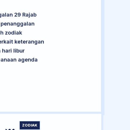
alan 29 Rajab
t penanggalan
uh zodiak
erkait keterangan
hari libur
encanaan agenda
ZODIAK