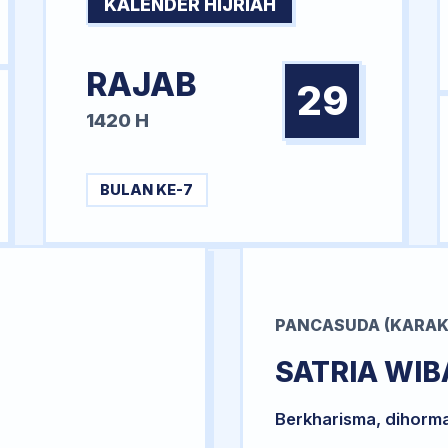
KALENDER HIJRIAH
RAJAB
29
1420 H
BULAN KE-7
PANCASUDA (KARAK
SATRIA WI
Berkharisma, dihorm