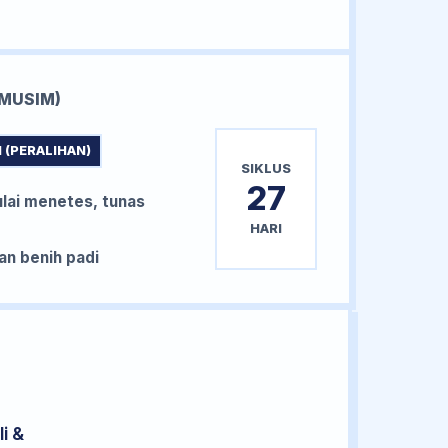
MUSIM)
 (PERALIHAN)
SIKLUS
27
lai menetes, tunas
HARI
n benih padi
i &