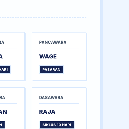
RA
PANCAWARA
A
WAGE
HARI
PASARAN
RA
DASAWARA
AN
RAJA
N
SIKLUS 10 HARI