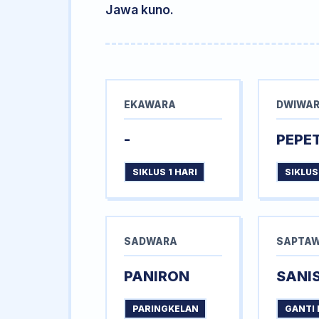
Jawa kuno.
EKAWARA
DWIWA
-
PEPE
SIKLUS 1 HARI
SIKLUS
SADWARA
SAPTA
PANIRON
SANI
PARINGKELAN
GANTI 