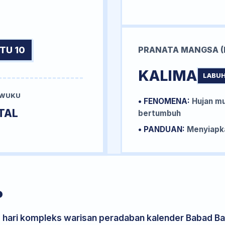
TU 10
PRANATA MANGSA (
KALIMA
LABUH
 WUKU
• FENOMENA:
Hujan mu
TAL
bertumbuh
• PANDUAN:
Menyiapka
P
s hari kompleks warisan peradaban kalender Babad Bal