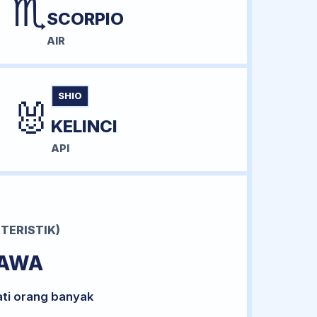
♏
SCORPIO
AIR
SHIO
🐰
KELINCI
API
TERISTIK)
BAWA
ati orang banyak