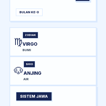
BULAN KE-0
ZODIAK
♍
VIRGO
BUMI
SHIO
🐶
ANJING
AIR
SISTEM JAWA