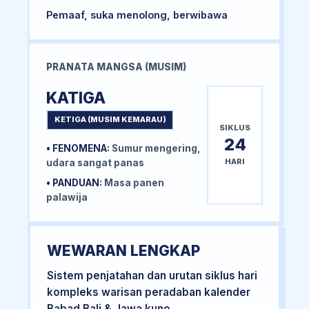
Pemaaf, suka menolong, berwibawa
PRANATA MANGSA (MUSIM)
KATIGA
KETIGA (MUSIM KEMARAU)
SIKLUS
24
• FENOMENA:
Sumur mengering,
HARI
udara sangat panas
• PANDUAN:
Masa panen
palawija
WEWARAN LENGKAP
Sistem penjatahan dan urutan siklus hari
kompleks warisan peradaban kalender
Babad Bali & Jawa kuno.