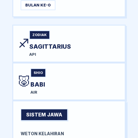
BULAN KE-0
ZODIAK
♐
SAGITTARIUS
API
SHIO
🐷
BABI
AIR
SISTEM JAWA
WETON KELAHIRAN