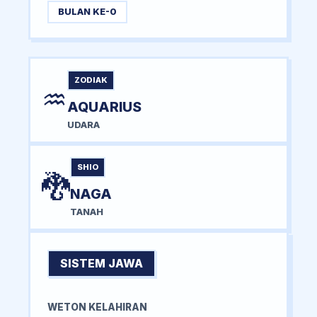
BULAN KE-0
ZODIAK
♒
AQUARIUS
UDARA
SHIO
🐉
NAGA
TANAH
SISTEM JAWA
WETON KELAHIRAN