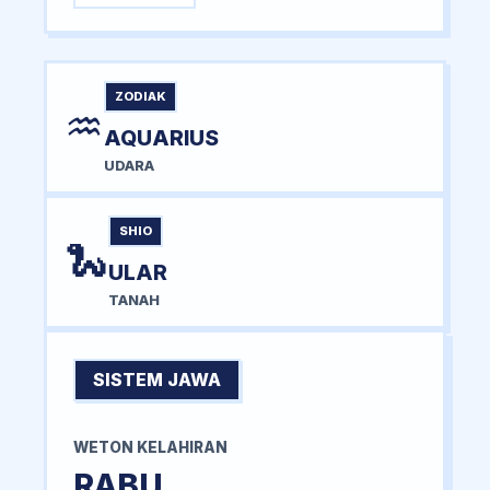
ZODIAK
♒
AQUARIUS
UDARA
SHIO
🐍
ULAR
TANAH
SISTEM JAWA
WETON KELAHIRAN
RABU