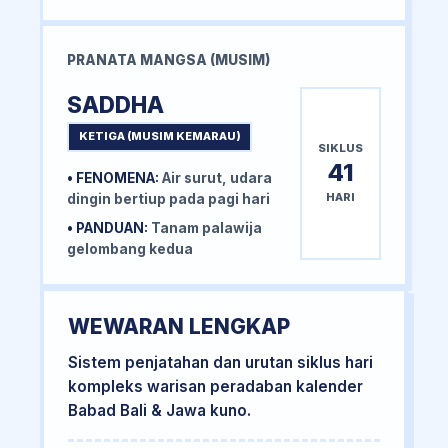
PRANATA MANGSA (MUSIM)
SADDHA
KETIGA (MUSIM KEMARAU)
SIKLUS
41
• FENOMENA:
Air surut, udara
HARI
dingin bertiup pada pagi hari
• PANDUAN:
Tanam palawija
gelombang kedua
WEWARAN LENGKAP
Sistem penjatahan dan urutan siklus hari
kompleks warisan peradaban kalender
Babad Bali & Jawa kuno.