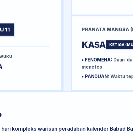
U 11
PRANATA MANGSA (
KASA
KETIGA (M
 WUKU
• FENOMENA:
Daun-da
A
menetes
• PANDUAN:
Waktu tep
P
s hari kompleks warisan peradaban kalender Babad Bal