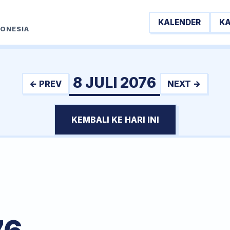
KALENDER
K
DONESIA
8 JULI 2076
← PREV
NEXT →
KEMBALI KE HARI INI