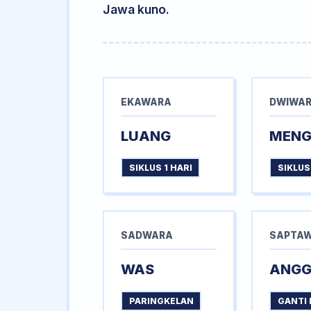
Jawa kuno.
EKAWARA
DWIWA
LUANG
MEN
SIKLUS 1 HARI
SIKLUS
SADWARA
SAPTA
WAS
ANG
PARINGKELAN
GANTI 