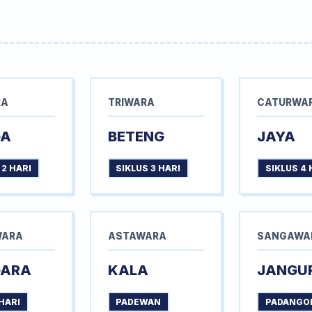
RA
TRIWARA
CATURWA
GA
BETENG
JAYA
 2 HARI
SIKLUS 3 HARI
SIKLUS 4 
WARA
ASTAWARA
SANGAWA
GARA
KALA
JANGU
HARI
PADEWAN
PADANGO