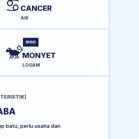
♋
CANCER
AIR
SHIO
🐒
MONYET
LOGAM
TERISTIK)
ABA
up batu, perlu usaha dan