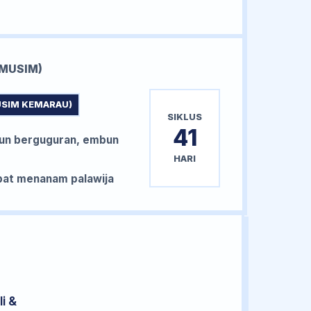
MUSIM)
USIM KEMARAU)
SIKLUS
41
un berguguran, embun
HARI
at menanam palawija
i &