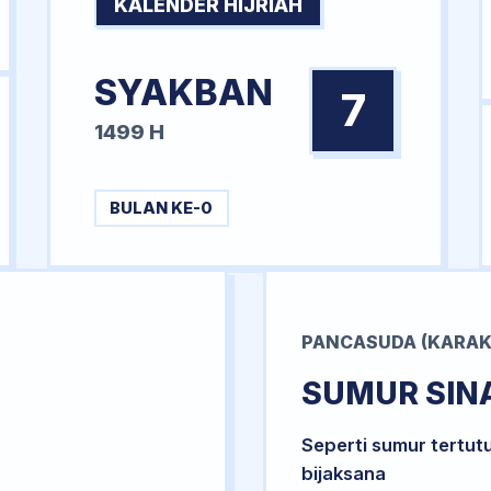
KALENDER HIJRIAH
SYAKBAN
7
1499 H
BULAN KE-0
PANCASUDA (KARAK
SUMUR SIN
Seperti sumur tertut
bijaksana