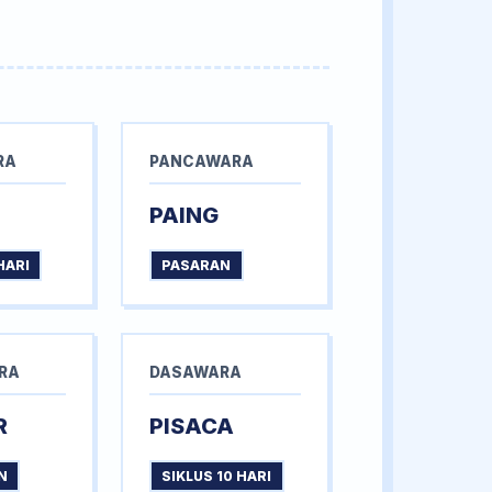
RA
PANCAWARA
PAING
HARI
PASARAN
RA
DASAWARA
R
PISACA
N
SIKLUS 10 HARI