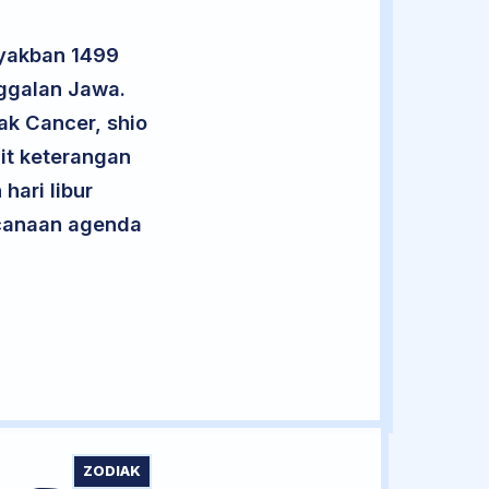
Syakban 1499
ggalan Jawa.
ak Cancer, shio
it keterangan
hari libur
encanaan agenda
ZODIAK