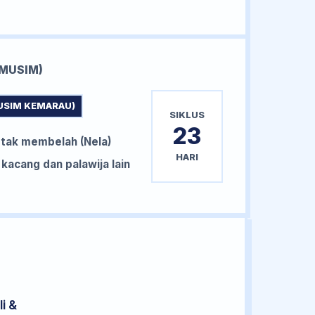
MUSIM)
USIM KEMARAU)
SIKLUS
23
tak membelah (Nela)
HARI
acang dan palawija lain
i &