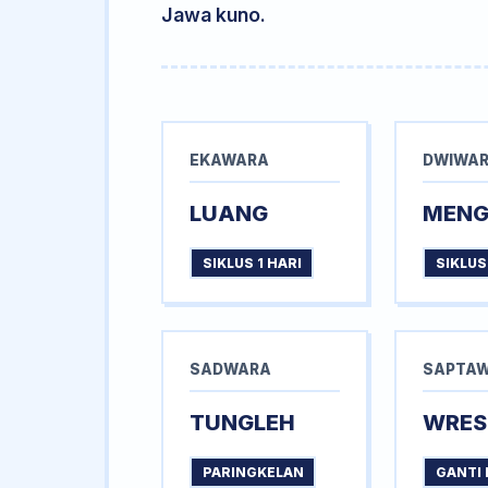
Jawa kuno.
EKAWARA
DWIWA
LUANG
MEN
SIKLUS 1 HARI
SIKLUS
SADWARA
SAPTA
TUNGLEH
WRES
PARINGKELAN
GANTI 