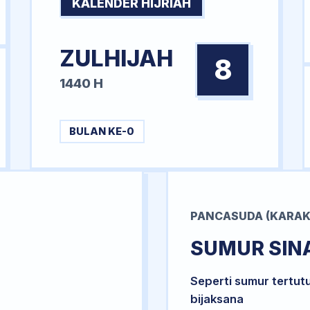
KALENDER HIJRIAH
ZULHIJAH
8
1440 H
BULAN KE-0
PANCASUDA (KARAK
SUMUR SIN
Seperti sumur tertut
bijaksana