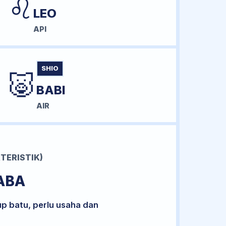
♌
LEO
API
SHIO
🐷
BABI
AIR
TERISTIK)
ABA
up batu, perlu usaha dan