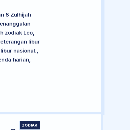
n 8 Zulhijah
 penanggalan
uh zodiak Leo,
eterangan libur
libur nasional.,
enda harian,
ZODIAK