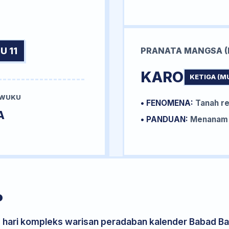
U 11
PRANATA MANGSA (
KARO
KETIGA (M
 WUKU
• FENOMENA:
Tanah re
A
• PANDUAN:
Menanam k
P
s hari kompleks warisan peradaban kalender Babad Bal