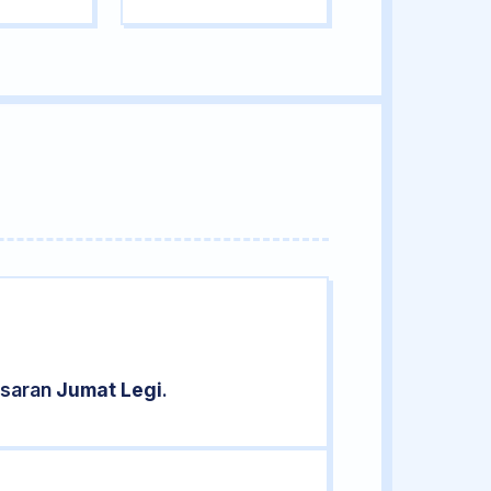
asaran
Jumat Legi
.