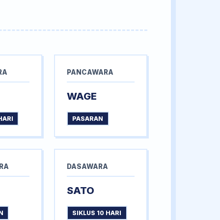
RA
PANCAWARA
WAGE
HARI
PASARAN
RA
DASAWARA
SATO
N
SIKLUS 10 HARI