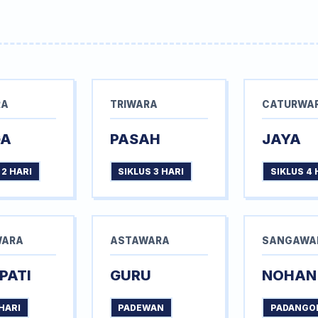
RA
TRIWARA
CATURWA
GA
PASAH
JAYA
 2 HARI
SIKLUS 3 HARI
SIKLUS 4 
WARA
ASTAWARA
SANGAWA
PATI
GURU
NOHAN
HARI
PADEWAN
PADANGO