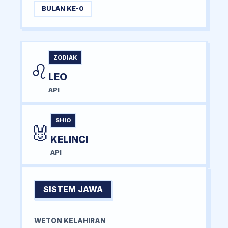
BULAN KE-0
ZODIAK
♌
LEO
API
SHIO
🐰
KELINCI
API
SISTEM JAWA
WETON KELAHIRAN