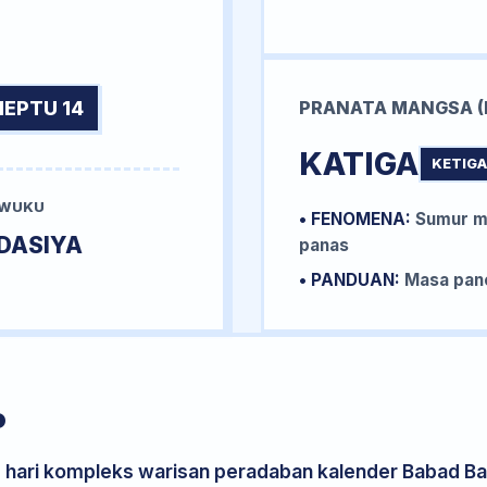
NEPTU 14
PRANATA MANGSA (
KATIGA
KETIGA
 WUKU
• FENOMENA:
Sumur me
DASIYA
panas
• PANDUAN:
Masa pane
P
s hari kompleks warisan peradaban kalender Babad Bal