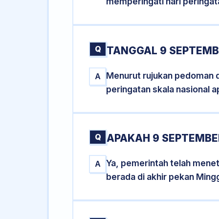
memperingati hari peringat
Q
TANGGAL 9 SEPTEMBE
Menurut rujukan pedoman dar
A
peringatan skala nasional a
Q
APAKAH 9 SEPTEMBE
Ya, pemerintah telah mene
A
berada di akhir pekan Ming