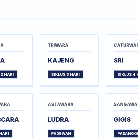
RA
TRIWARA
CATURWA
GA
KAJENG
SRI
 2 HARI
SIKLUS 3 HARI
SIKLUS 4 
WARA
ASTAWARA
SANGAWA
SCARA
LUDRA
GIGIS
HARI
PADEWAN
PADANGO