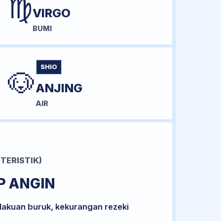
♍
VIRGO
BUMI
SHIO
🐶
ANJING
AIR
TERISTIK)
P ANGIN
lakuan buruk, kekurangan rezeki