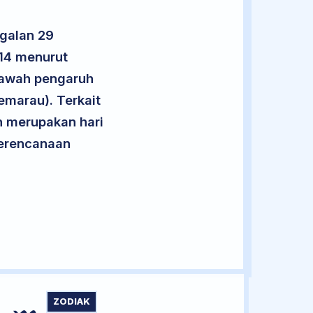
galan 29
 14 menurut
 bawah pengaruh
emarau). Terkait
an merupakan hari
 perencanaan
ZODIAK