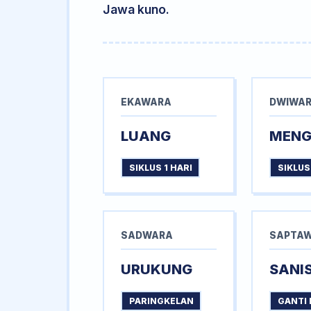
Jawa kuno.
EKAWARA
DWIWA
LUANG
MEN
SIKLUS 1 HARI
SIKLUS
SADWARA
SAPTA
URUKUNG
SANI
PARINGKELAN
GANTI 