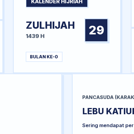
KALENDER HIJRIAH
ZULHIJAH
29
1439 H
BULAN KE-0
PANCASUDA (KARAK
LEBU KATIU
Sering mendapat per