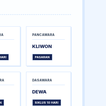
RA
PANCAWARA
KLIWON
HARI
PASARAN
RA
DASAWARA
DEWA
N
SIKLUS 10 HARI