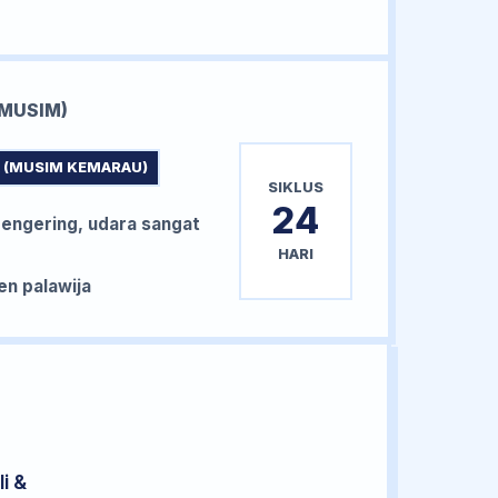
MUSIM)
 (MUSIM KEMARAU)
SIKLUS
24
ngering, udara sangat
HARI
n palawija
i &