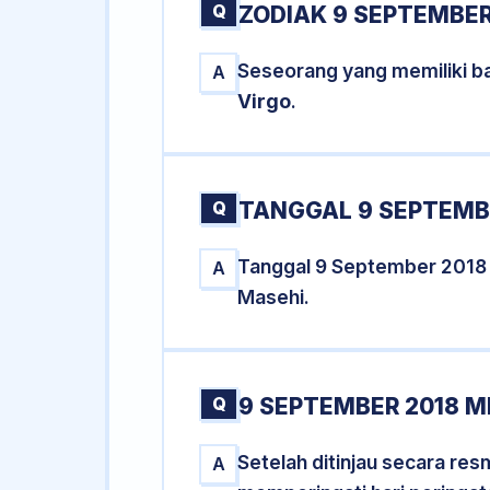
Q
ZODIAK 9 SEPTEMBER
Seseorang yang memiliki ba
A
Virgo
.
Q
TANGGAL 9 SEPTEMBE
Tanggal 9 September 2018
A
Masehi.
Q
9 SEPTEMBER 2018 M
Setelah ditinjau secara re
A