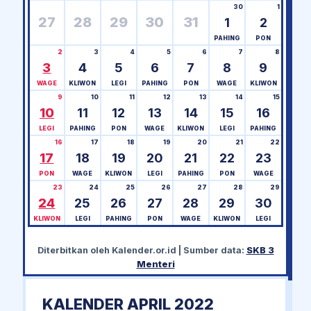
30
1
27
28
29
30
31
1
2
PAHING
PON
2
3
4
5
6
7
8
3
4
5
6
7
8
9
WAGE
KLIWON
LEGI
PAHING
PON
WAGE
KLIWON
9
10
11
12
13
14
15
10
11
12
13
14
15
16
LEGI
PAHING
PON
WAGE
KLIWON
LEGI
PAHING
16
17
18
19
20
21
22
17
18
19
20
21
22
23
PON
WAGE
KLIWON
LEGI
PAHING
PON
WAGE
23
24
25
26
27
28
29
24
25
26
27
28
29
30
KLIWON
LEGI
PAHING
PON
WAGE
KLIWON
LEGI
Diterbitkan oleh
Kalender.or.id
| Sumber data:
SKB 3
Menteri
KALENDER APRIL 2022