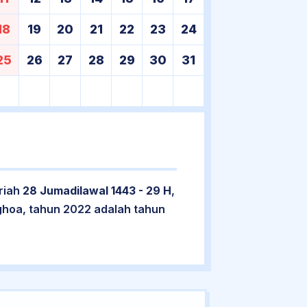
18
19
20
21
22
23
24
25
26
27
28
29
30
31
jriah
28 Jumadilawal 1443 - 29 H
,
ghoa, tahun 2022 adalah tahun