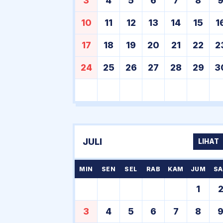
3
4
5
6
7
8
10
11
12
13
14
15
1
17
18
19
20
21
22
2
24
25
26
27
28
29
3
JULI
LIHAT
MIN
SEN
SEL
RAB
KAM
JUM
SA
1
3
4
5
6
7
8