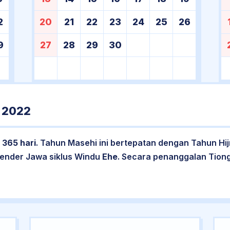
2
20
21
22
23
24
25
26
9
27
28
29
30
 2022
l
365 hari
. Tahun Masehi ini bertepatan dengan Tahun Hi
lender Jawa siklus Windu
Ehe
. Secara penanggalan Tion