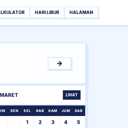
ALKULATOR
HARI LIBUR
HALAMAN
→
MARET
LIHAT
MIN
SEN
SEL
RAB
KAM
JUM
SAB
1
2
3
4
5