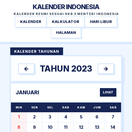
KALENDER INDONESIA
KALENDER RESMI SESUAI SKB 3 MENTERI INDONESIA
KALENDER
KALKULATOR
HARI LIBUR
HALAMAN
KALENDER TAHUNAN
TAHUN 2023
←
→
JANUARI
LIHAT
MIN
SEN
SEL
RAB
KAM
JUM
SAB
1
2
3
4
5
6
7
8
9
10
11
12
13
14