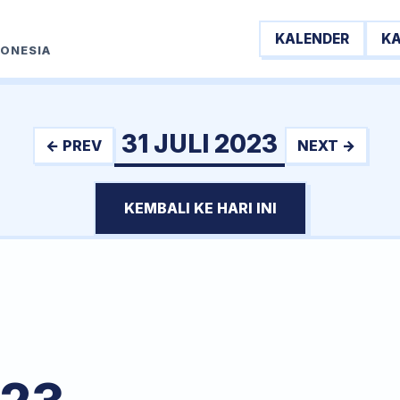
KALENDER
K
DONESIA
31 JULI 2023
← PREV
NEXT →
KEMBALI KE HARI INI