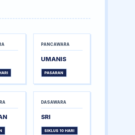
RA
PANCAWARA
UMANIS
HARI
PASARAN
RA
DASAWARA
AN
SRI
N
SIKLUS 10 HARI