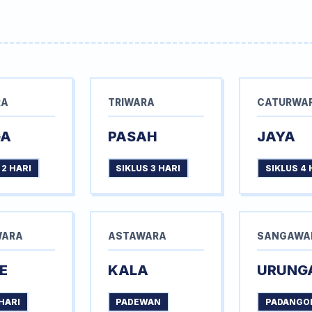
RA
TRIWARA
CATURWA
GA
PASAH
JAYA
 2 HARI
SIKLUS 3 HARI
SIKLUS 4 
WARA
ASTAWARA
SANGAWA
E
KALA
URUNG
HARI
PADEWAN
PADANGO