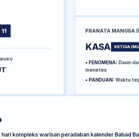
 11
PRANATA MANGSA (
KASA
KETIGA (M
 WUKU
• FENOMENA:
Daun-da
UT
menetes
• PANDUAN:
Waktu tep
P
s hari kompleks warisan peradaban kalender Babad Bal