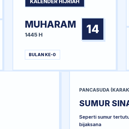
KALENDER HIJRIAH
MUHARAM
14
1445 H
BULAN KE-0
PANCASUDA (KARAK
SUMUR SIN
Seperti sumur tertut
bijaksana