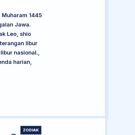
14 Muharam 1445
galan Jawa.
ak Leo, shio
terangan libur
libur nasional.,
enda harian,
ZODIAK