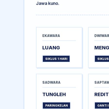
Jawa kuno.
EKAWARA
DWIWA
LUANG
MEN
SIKLUS 1 HARI
SIKLUS
SADWARA
SAPTA
TUNGLEH
REDIT
PARINGKELAN
GANTI 