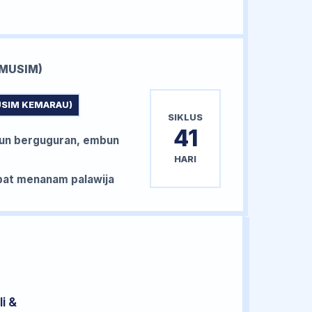
MUSIM)
USIM KEMARAU)
SIKLUS
41
un berguguran, embun
HARI
at menanam palawija
i &