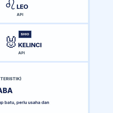
♌
LEO
API
SHIO
🐰
KELINCI
API
TERISTIK)
ABA
up batu, perlu usaha dan