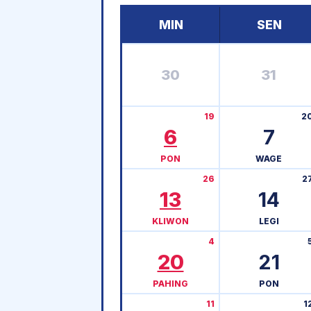
MIN
SEN
30
31
19
2
6
7
PON
WAGE
26
2
13
14
KLIWON
LEGI
4
20
21
PAHING
PON
11
1