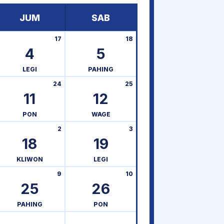
JUM
SAB
17
18
4
5
LEGI
PAHING
24
25
11
12
PON
WAGE
2
3
18
19
KLIWON
LEGI
9
10
25
26
PAHING
PON