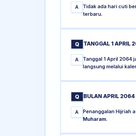
Tidak ada hari cuti 
A
terbaru.
TANGGAL 1 APRIL 
Q
Tanggal 1 April 2064 
A
langsung melalui kale
BULAN APRIL 2064
Q
Penanggalan Hijriah a
A
Muharam
.