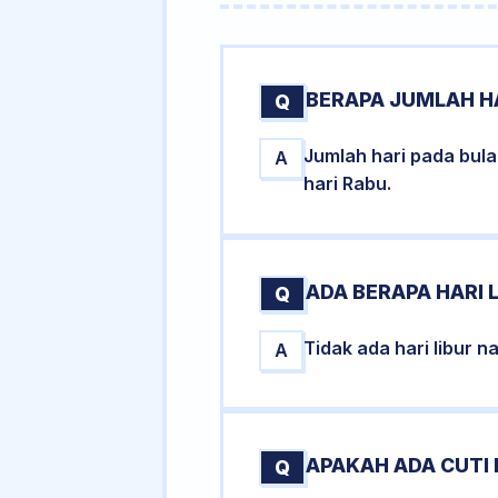
BERAPA JUMLAH HA
Q
Jumlah hari pada bula
A
hari Rabu.
ADA BERAPA HARI L
Q
Tidak ada hari libur n
A
APAKAH ADA CUTI 
Q