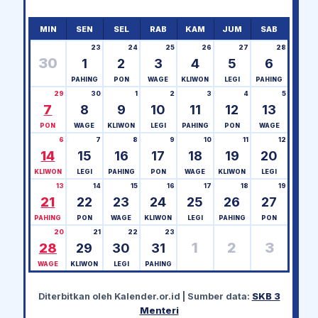
MIN
SEN
SEL
RAB
KAM
JUM
SAB
23
24
25
26
27
28
30
1
2
3
4
5
6
PAHING
PON
WAGE
KLIWON
LEGI
PAHING
29
30
1
2
3
4
5
7
8
9
10
11
12
13
PON
WAGE
KLIWON
LEGI
PAHING
PON
WAGE
6
7
8
9
10
11
12
14
15
16
17
18
19
20
KLIWON
LEGI
PAHING
PON
WAGE
KLIWON
LEGI
13
14
15
16
17
18
19
21
22
23
24
25
26
27
PAHING
PON
WAGE
KLIWON
LEGI
PAHING
PON
20
21
22
23
1
2
3
28
29
30
31
WAGE
KLIWON
LEGI
PAHING
Diterbitkan oleh
Kalender.or.id
| Sumber data:
SKB 3
Menteri