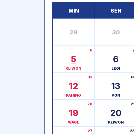
MIN
SEN
29
30
6
5
6
KLIWON
LEGI
13
1
12
13
PAHING
PON
20
2
19
20
WAGE
KLIWON
27
2