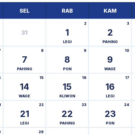
SEL
RAB
KAM
2
3
1
2
31
LEGI
PAHING
7
8
9
10
7
8
9
PAHING
PON
WAGE
4
15
16
17
14
15
16
WAGE
KLIWON
LEGI
1
22
23
24
21
22
23
LEGI
PAHING
PON
8
29