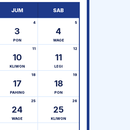
JUM
SAB
4
5
3
4
PON
WAGE
11
12
10
11
KLIWON
LEGI
18
19
17
18
PAHING
PON
25
26
24
25
WAGE
KLIWON