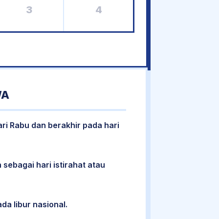
3
4
WA
ari Rabu dan berakhir pada hari
 sebagai hari istirahat atau
da libur nasional.