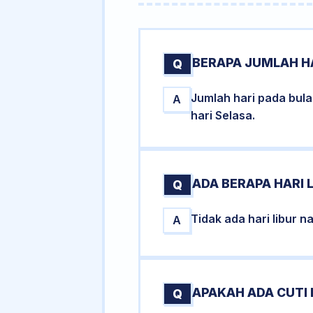
BERAPA JUMLAH HA
Q
Jumlah hari pada bul
A
hari Selasa.
ADA BERAPA HARI 
Q
Tidak ada hari libur 
A
APAKAH ADA CUTI
Q