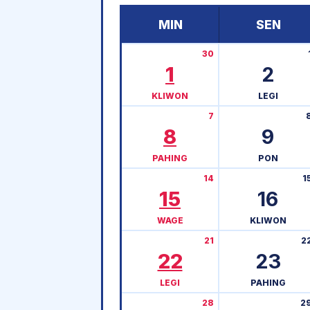
MIN
SEN
30
1
2
KLIWON
LEGI
7
8
9
PAHING
PON
14
1
15
16
WAGE
KLIWON
21
2
22
23
LEGI
PAHING
28
2