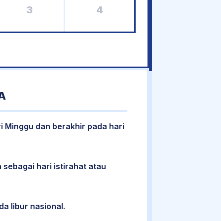
3
4
A
ri Minggu dan berakhir pada hari
 sebagai hari istirahat atau
da libur nasional.