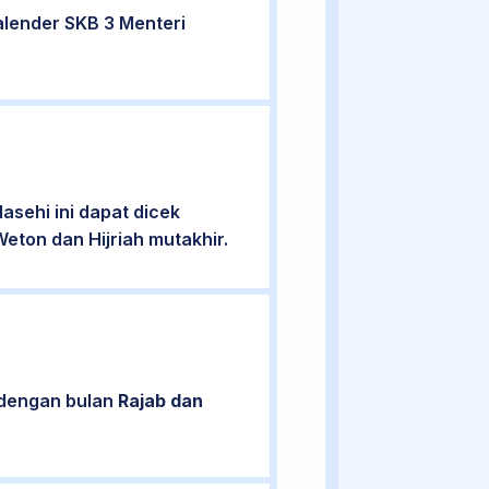
alender SKB 3 Menteri
sehi ini dapat dicek
eton dan Hijriah mutakhir.
n dengan bulan
Rajab dan