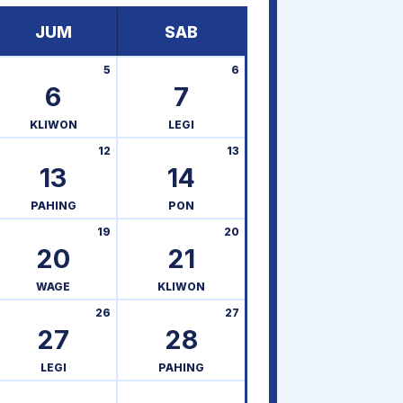
JUM
SAB
5
6
6
7
KLIWON
LEGI
12
13
13
14
PAHING
PON
19
20
20
21
WAGE
KLIWON
26
27
27
28
LEGI
PAHING