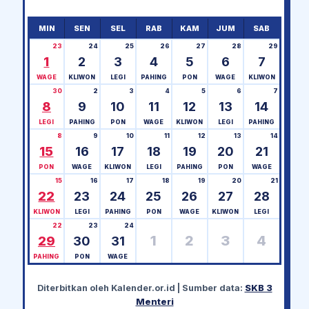
MIN
SEN
SEL
RAB
KAM
JUM
SAB
23
24
25
26
27
28
29
1
2
3
4
5
6
7
WAGE
KLIWON
LEGI
PAHING
PON
WAGE
KLIWON
30
2
3
4
5
6
7
8
9
10
11
12
13
14
LEGI
PAHING
PON
WAGE
KLIWON
LEGI
PAHING
8
9
10
11
12
13
14
15
16
17
18
19
20
21
PON
WAGE
KLIWON
LEGI
PAHING
PON
WAGE
15
16
17
18
19
20
21
22
23
24
25
26
27
28
KLIWON
LEGI
PAHING
PON
WAGE
KLIWON
LEGI
22
23
24
1
2
3
4
29
30
31
PAHING
PON
WAGE
Diterbitkan oleh
Kalender.or.id
| Sumber data:
SKB 3
Menteri