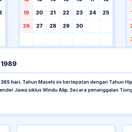
8
19
20
21
22
23
24
25
26
27
28
29
30
 1989
l
365 hari
. Tahun Masehi ini bertepatan dengan Tahun Hij
lender Jawa siklus Windu
Alip
. Secara penanggalan Tion