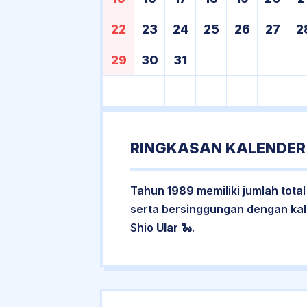
22
23
24
25
26
27
2
29
30
31
RINGKASAN KALENDER
Tahun
1989
memiliki jumlah tota
serta bersinggungan dengan ka
Shio
Ular
🐍.