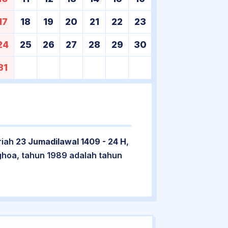
17
18
19
20
21
22
23
24
25
26
27
28
29
30
31
riah
23 Jumadilawal 1409 - 24 H
,
ghoa, tahun 1989 adalah tahun