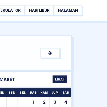
ALKULATOR
HARI LIBUR
HALAMAN
→
MARET
LIHAT
MIN
SEN
SEL
RAB
KAM
JUM
SAB
1
2
3
4