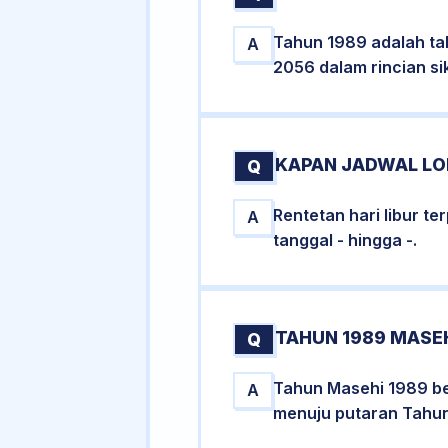
Tahun 1989 adalah ta
A
2056 dalam rincian sik
KAPAN JADWAL LON
Q
Rentetan hari libur t
A
tanggal - hingga -.
TAHUN 1989 MASEH
Q
Tahun Masehi 1989 be
A
menuju putaran Tahun