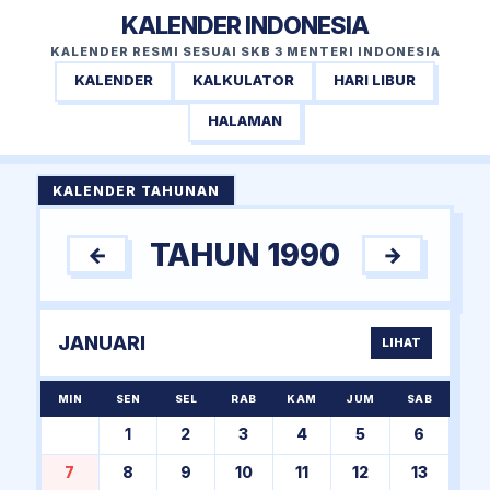
KALENDER INDONESIA
KALENDER RESMI SESUAI SKB 3 MENTERI INDONESIA
KALENDER
KALKULATOR
HARI LIBUR
HALAMAN
KALENDER TAHUNAN
TAHUN 1990
←
→
JANUARI
LIHAT
MIN
SEN
SEL
RAB
KAM
JUM
SAB
1
2
3
4
5
6
7
8
9
10
11
12
13