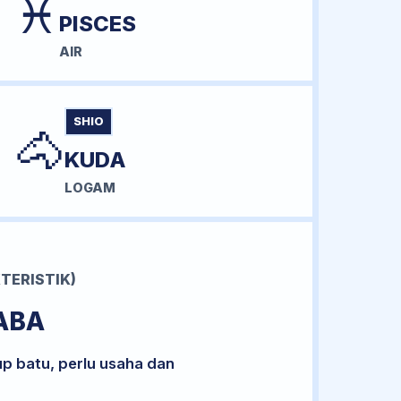
♓
PISCES
AIR
SHIO
🐴
KUDA
LOGAM
TERISTIK)
ABA
up batu, perlu usaha dan