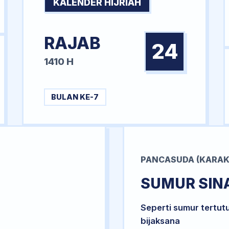
KALENDER HIJRIAH
RAJAB
24
1410 H
BULAN KE-7
PANCASUDA (KARAK
SUMUR SIN
Seperti sumur tertut
bijaksana