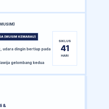
MUSIM)
GA (MUSIM KEMARAU)
SIKLUS
41
, udara dingin bertiup pada
HARI
awija gelombang kedua
i &