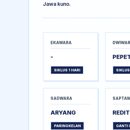
Jawa kuno.
EKAWARA
DWIWA
-
PEPE
SIKLUS 1 HARI
SIKLUS
SADWARA
SAPTA
ARYANG
REDIT
PARINGKELAN
GANTI 