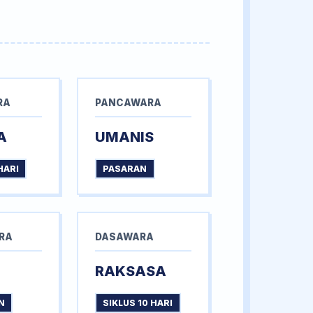
RA
PANCAWARA
A
UMANIS
HARI
PASARAN
RA
DASAWARA
RAKSASA
N
SIKLUS 10 HARI