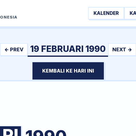
KALENDER
K
DONESIA
19 FEBRUARI 1990
← PREV
NEXT →
KEMBALI KE HARI INI
RI