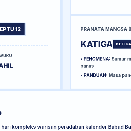
EPTU 12
PRANATA MANGSA (
KATIGA
KETIGA
 WUKU
• FENOMENA:
Sumur me
AHIL
panas
• PANDUAN:
Masa pane
P
s hari kompleks warisan peradaban kalender Babad Bal