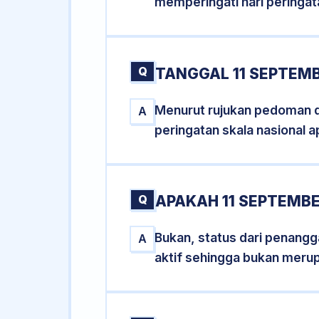
memperingati hari peringat
Q
TANGGAL 11 SEPTEMB
Menurut rujukan pedoman dar
A
peringatan skala nasional a
Q
APAKAH 11 SEPTEMB
Bukan, status dari penangga
A
aktif sehingga bukan meru