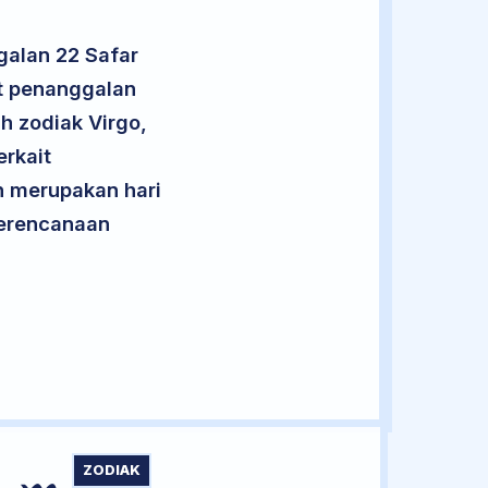
galan 22 Safar
ut penanggalan
h zodiak Virgo,
rkait
an merupakan hari
 perencanaan
ZODIAK