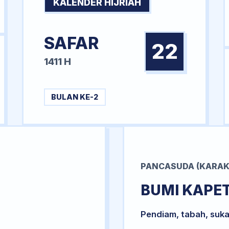
KALENDER HIJRIAH
SAFAR
22
1411 H
BULAN KE-2
PANCASUDA (KARAK
BUMI KAPE
Pendiam, tabah, suka