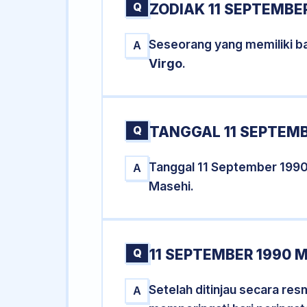
Q
ZODIAK 11 SEPTEMBE
Seseorang yang memiliki ba
A
Virgo
.
Q
TANGGAL 11 SEPTEMB
Tanggal 11 September 199
A
Masehi.
Q
11 SEPTEMBER 1990 
Setelah ditinjau secara re
A