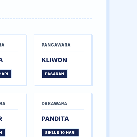
RA
PANCAWARA
A
KLIWON
HARI
PASARAN
RA
DASAWARA
R
PANDITA
N
SIKLUS 10 HARI