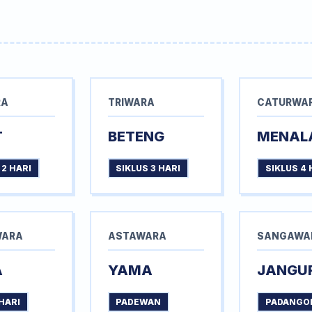
RA
TRIWARA
CATURWA
T
BETENG
MENAL
 2 HARI
SIKLUS 3 HARI
SIKLUS 4 
WARA
ASTAWARA
SANGAWA
A
YAMA
JANGU
HARI
PADEWAN
PADANGO