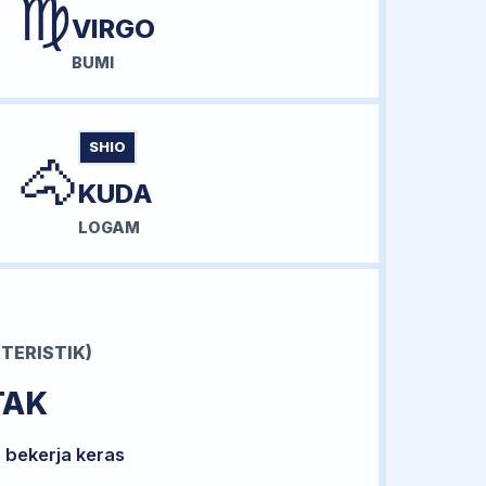
♍
VIRGO
BUMI
SHIO
🐴
KUDA
LOGAM
TERISTIK)
TAK
 bekerja keras