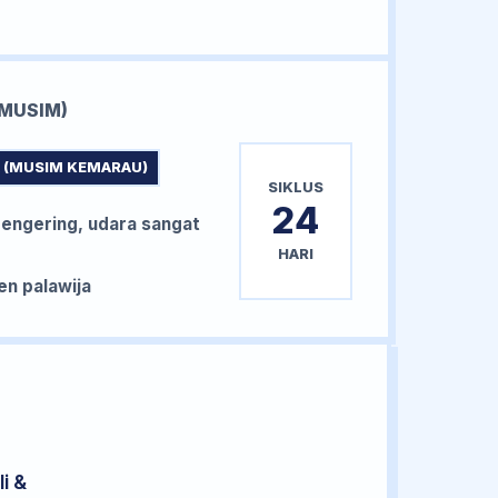
MUSIM)
 (MUSIM KEMARAU)
SIKLUS
24
ngering, udara sangat
HARI
n palawija
i &