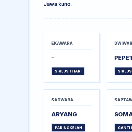
Jawa kuno.
EKAWARA
DWIWA
-
PEPE
SIKLUS 1 HARI
SIKLUS
SADWARA
SAPTA
ARYANG
SOM
PARINGKELAN
GANTI 