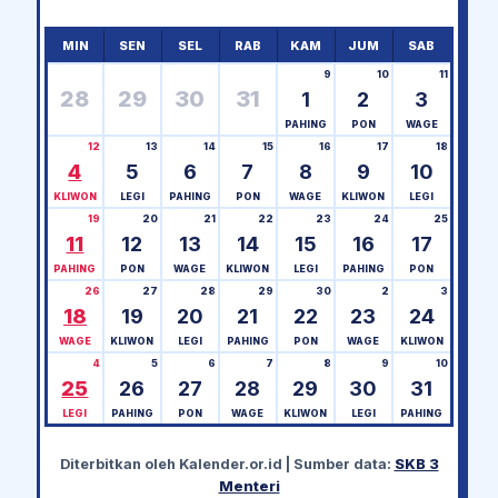
MIN
SEN
SEL
RAB
KAM
JUM
SAB
9
10
11
28
29
30
31
1
2
3
PAHING
PON
WAGE
12
13
14
15
16
17
18
4
5
6
7
8
9
10
KLIWON
LEGI
PAHING
PON
WAGE
KLIWON
LEGI
19
20
21
22
23
24
25
11
12
13
14
15
16
17
PAHING
PON
WAGE
KLIWON
LEGI
PAHING
PON
26
27
28
29
30
2
3
18
19
20
21
22
23
24
WAGE
KLIWON
LEGI
PAHING
PON
WAGE
KLIWON
4
5
6
7
8
9
10
25
26
27
28
29
30
31
LEGI
PAHING
PON
WAGE
KLIWON
LEGI
PAHING
Diterbitkan oleh
Kalender.or.id
| Sumber data:
SKB 3
Menteri