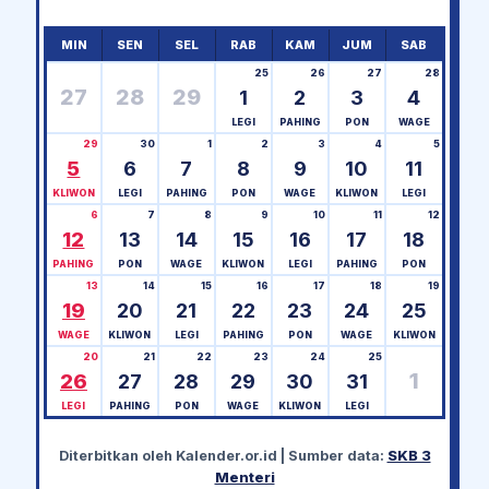
MIN
SEN
SEL
RAB
KAM
JUM
SAB
25
26
27
28
27
28
29
1
2
3
4
LEGI
PAHING
PON
WAGE
29
30
1
2
3
4
5
5
6
7
8
9
10
11
KLIWON
LEGI
PAHING
PON
WAGE
KLIWON
LEGI
6
7
8
9
10
11
12
12
13
14
15
16
17
18
PAHING
PON
WAGE
KLIWON
LEGI
PAHING
PON
13
14
15
16
17
18
19
19
20
21
22
23
24
25
WAGE
KLIWON
LEGI
PAHING
PON
WAGE
KLIWON
20
21
22
23
24
25
1
26
27
28
29
30
31
LEGI
PAHING
PON
WAGE
KLIWON
LEGI
Diterbitkan oleh
Kalender.or.id
| Sumber data:
SKB 3
Menteri